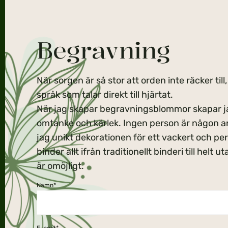
Begravning
När sorgen är så stor att orden inte räcker til
språk som talar direkt till hjärtat.
När jag skapar begravningsblommor skapar j
omtanke och kärlek. Ingen person är någon an
jag unikt dekorationen för ett vackert och pe
binder allt ifrån traditionellt binderi till helt 
är omöjligt.
Namn