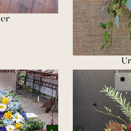
ner
Ur