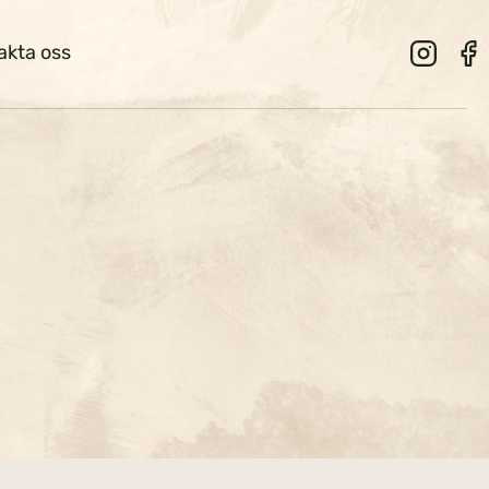
akta oss
g